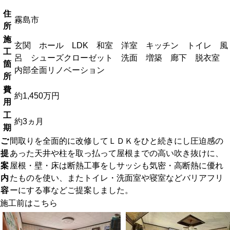
住
霧島市
所
施
玄関 ホール LDK 和室 洋室 キッチン トイレ 風
工
呂 シューズクローゼット 洗面 増築 廊下 脱衣室
箇
内部全面リノベーション
所
費
約1,450万円
用
工
約3ヵ月
期
ご
間取りを全面的に改修してＬＤＫを
ひと続きにし
圧迫感の
提
あった天井や柱を取っ払って屋根までの高い吹き抜けに、
案
屋根・壁・床は断熱工事をしサッシも気密・高断熱に優れ
内
たものを使い、またトイレ・洗面室や寝室などバリアフリ
容
ーに
する事などご提案しました。
施工前はこちら