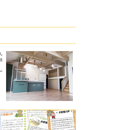
ん
法
ー