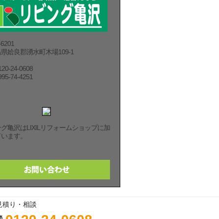
6201
県姶良郡湧水町木場109-1
120-24-0608
995-74-4251
グ亀沢はLIXILリフォームショップに加
ています。
見積り・相談