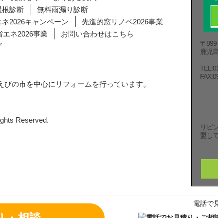
屋根診断
無料雨漏り診断
ネ2026キャンペーン
先進的窓リノベ2026事業
エネ2026事業
お問い合わせはこちら
〒899-
グ
鹿児島
TEL:0
FAX:0
えびの市を中心にリフォームを行っています。
。
hts Reserved.
リビン
盟し
電話で
り・相談