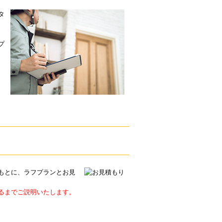
タ
、
プ
もとに、ラフプランとお見
るまでご説明いたします。