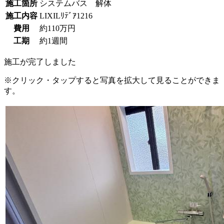
施工箇所
システムバス 解体
施工内容
LIXILﾘﾃﾞｱ1216
費用
約110万円
工期
約1週間
施工が完了しました
※クリック・タップすると写真を拡大して見ることができま
す。